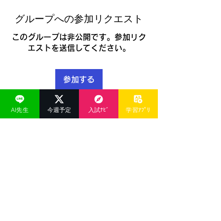
グループへの参加リクエスト
このグループは非公開です。参加リク
エストを送信してください。
参加する
AI先生
今週予定
入試ﾅﾋﾞ
学習ｱﾌﾟﾘ
グループについて
グループへようこそ！他のメンバーと
交流したり、最新情報を入手したり、
動画をシェアすることができます。
JUKEN CAMP 公式サイトは、