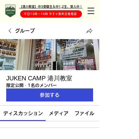
【港川教室】中3受験生＆中1,2生、受入中！
平日13時〜16時 今すぐ無料合格相談
グループ
JUKEN CAMP 港川教室
限定公開
·
1名のメンバー
参加する
ディスカッション
メディア
ファイル