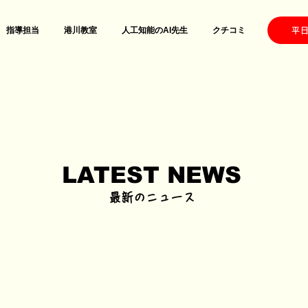
指導担当
港川教室
人工知能のAI先生
クチコミ
【港
平日
LATEST NEWS
最新のニュース