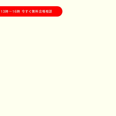
川教室】中3受験生＆中1,2生、受入中！
13時〜16時 今すぐ無料合格相談