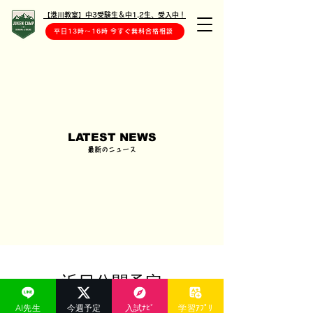
【港川教室】中3受験生＆中1,2生、受入中！
平日13時〜16時 今すぐ無料合格相談
LATEST NEWS
最新のニュース
近日公開予定
AI先生
今週予定
入試ﾅﾋﾞ
学習ｱﾌﾟﾘ