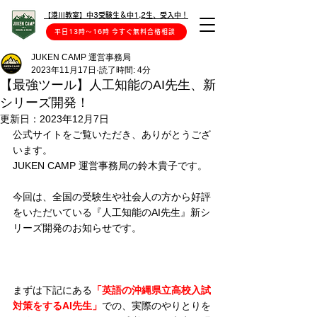
【港川教室】中3受験生＆中1,2生、受入中！
平日13時〜16時 今すぐ無料合格相談
JUKEN CAMP 運営事務局
2023年11月17日
読了時間: 4分
【最強ツール】人工知能のAI先生、新
シリーズ開発！
更新日：
2023年12月7日
公式サイトをご覧いただき、ありがとうござ
います。
JUKEN CAMP 運営事務局の鈴木貴子です。
今回は、全国の受験生や社会人の方から好評
をいただいている『人工知能のAI先生』新シ
リーズ開発のお知らせです。
まずは下記にある
「英語の沖縄県立高校入試
対策をするAI先生」
での、実際のやりとりを