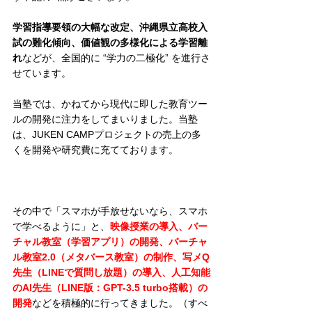
学習指導要領の大幅な改定、沖縄県立高校入
試の難化傾向、価値観の多様化による学習離
れ
などが、全国的に “学力の二極化” を進行さ
せています。
当塾では、かねてから現代に即した教育ツー
ルの開発に注力をしてまいりました。当塾
は、JUKEN CAMPプロジェクトの売上の多
くを開発や研究費に充てております。
その中で「スマホが手放せないなら、スマホ
で学べるように」と、
映像授業の導入、バー
チャル教室（学習アプリ）の開発、バーチャ
ル教室2.0（メタバース教室）の制作、写メQ
先生（LINEで質問し放題）の導入、人工知能
のAI先生（LINE版：GPT-3.5 turbo搭載）の
開発
などを積極的に行ってきました。（すべ