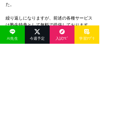
た。
繰り返しになりますが、前述の各種サービス
は塾生特典として無料で提供しております。
今サービスのご利用には月額約3千円かかり
AI先生
今週予定
入試ﾅﾋﾞ
学習ｱﾌﾟﾘ
ますが、
中3受験生は高校受験までの3ヶ月
間、当塾が負担
いたします。
これにより、中3受験生で「自宅で勉強しな
い」というご家庭においても、
「チャットで
気軽に勉強ができる」ことで、24時間いつで
も定期テスト対策や受験対策ができ、得点力
がアップする
のではと考えております。
「英語の沖縄県立高校入試対策をするAI先
生」以外にも「中学歴史のAI先生」「中学地
理のAI先生」「中学公民のAI先生」もリリー
スされており、
これからアップグレードを繰