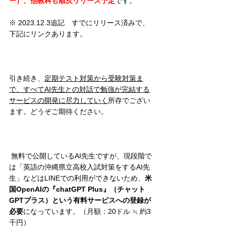
ー）、他教科も順次リリース予定
です。
※ 2023.12.3追記　すでにリリース済みで、
下記にリンクあります。
引き続き、
定期テスト対策から受験対策ま
で、すべてAI先生との対話で勉強が完結する
サービスの開発に尽力していく
所存でござい
ます。どうぞご期待ください。
 無料で公開しているAI先生ですが、現段階で
は「英語の沖縄県立高校入試対策をするAI先
生」などはLINEでの利用ができないため、
米
国OpenAIの『chatGPT Plus』（チャット
GPTプラス）という有料サービスへの登録が
必要
になっています。（月額：20ドル ≒ 約3
千円）