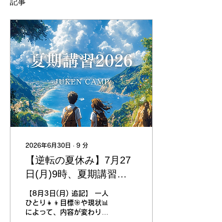
記事
2026年6月30日
∙
9
分
【逆転の夏休み】7月27
日(月)9時、夏期講習
2026スタート！
【8月3日(月) 追記】 一人
ひとり👧👦目標🎯や現状📊
によって、内容が変わりま
す！ 8月から参加🏃をご希