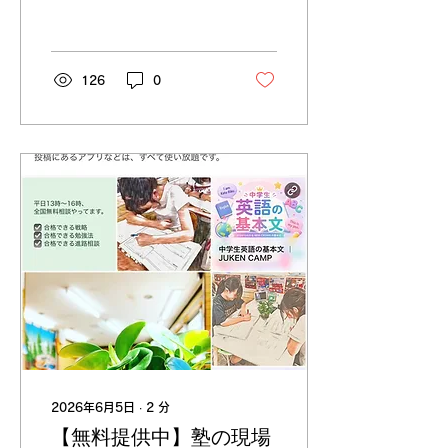
望の方は、港川教室🏫まで
直接ご連絡くださいませ💁‍♀️
港川教室📲
098(953)6325 ※ 港川
126
0
教室は、沖縄県内唯一の中
３専門塾として開校しまし
た（現在は、中学1,2年生
も受け入れ中）。 当塾は
一切の事業拡大をせず、教
材や便利ツールの開発など
に専念する教材開発メーカ
ー直営教室です。 また、
不登校、発達特性、勉強へ
のニガテ意識など、さまざ
まな子を合格へサポートし
てきました。 全国無料相
談も行っておりますので、
お困りのことがあればお気
軽にご相談ください。 教
材開発メーカー直営教室と
は？ たとえば塾生の学校
2026年6月5日
∙
2
分
の宿題や課題も、その場で
【無料提供中】塾の現場
アプリ化します。 下記