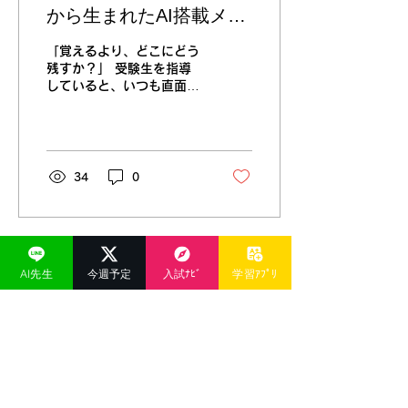
は、今年の港川中２の夏休
から生まれたAI搭載メモ
み宿題の問題（学校では未
アプリ
配布の解答解説つき）をす
「覚えるより、どこにどう
べて入れたアプリ
残すか？」 受験生を指導
「Nekoponの夏休み 〜港
していると、いつも直面す
川中２バージョン〜」 こ
る壁でした。たくさん学ん
のページをご覧になった港
でも、その場でメモしない
川中２の方は、こっそり🤗
とすぐ忘れてしまうんで
とご利用ください。
す。 塾の現場から生まれ
https://minatogawa2-
た、開発メモアプリ
34
0
summer.vercel.app/...
『SnapIn（スナップイ
ン）』（AI搭載）を、公式
サイトご覧の皆様にも無料
提供をスタートしま
す！！！ 今日は、いきな
AI先生
今週予定
入試ﾅﾋﾞ
学習ｱﾌﾟﾘ
り本題から失礼しますm(_
_)m JUKEN CAMP 塾生も
運営事務局も家族も使って
いるSnapIn。お子様の勉
強のおともに、ビジネスや
家事、趣味のおともに^_-
☆ まずは、触ってみてく
ださい。 スマホの「ホー