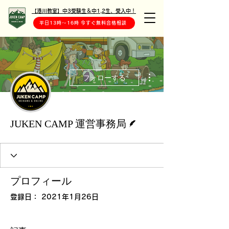
【港川教室】中3受験生＆中1,2生、受入中！
平日13時〜16時 今すぐ無料合格相談
その他
フォローする
脚本
JUKEN CAMP 運営事務局
プロフィール
登録日： 2021年1月26日