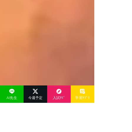
AI先生
今週予定
入試ﾅﾋﾞ
学習ｱﾌﾟﾘ