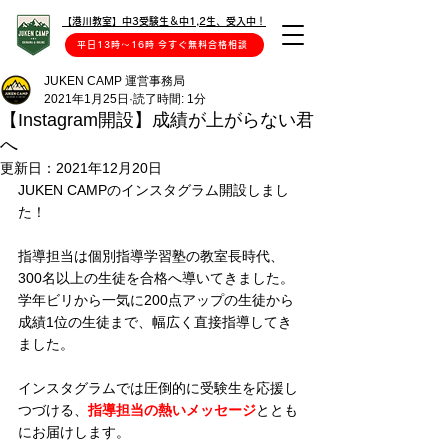
【港川教室】中3受験生＆中1,2生、受入中！
平日13時〜16時 今すぐ無料合格相談
JUKEN CAMP 運営事務局
2021年1月25日
読了時間: 1分
【Instagram開設】成績が上がらない君
へ
更新日：
2021年12月20日
JUKEN CAMPのインスタグラム開設しまし
た！
指導担当は個別指導学習塾の教室長時代、
300名以上の生徒を合格へ導いてきました。
学年ビリから一気に200点アップの生徒から
成績1位の生徒まで、幅広く直接指導してき
ました。
インスタグラムでは圧倒的に受験生を応援し
つづける、
指導担当の熱いメッセージ
ととも
にお届けします。