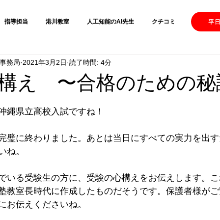
指導担当
港川教室
人工知能のAI先生
クチコミ
【港
平日
運営事務局
2021年3月2日
読了時間: 4分
構え 〜合格のための秘
沖縄県立高校入試ですね！
完璧に終わりました。あとは当日にすべての実力を出す
いね。
でいる受験生の方に、受験の心構えをお伝えします。こ
塾教室長時代に作成したものだそうです。保護者様がご
にお伝えくださいね。