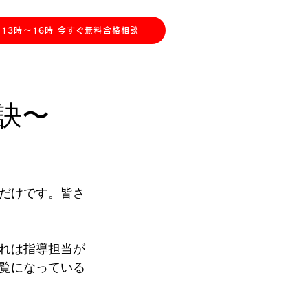
川教室】中3受験生＆中1,2生、受入中！
13時〜16時 今すぐ無料合格相談
訣〜
だけです。皆さ
れは指導担当が
覧になっている