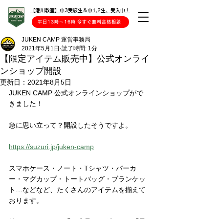
【港川教室】中3受験生＆中1,2生、受入中！
平日13時〜16時 今すぐ無料合格相談
JUKEN CAMP 運営事務局
2021年5月1日
読了時間: 1分
【限定アイテム販売中】公式オンライ
ンショップ開設
更新日：
2021年8月5日
JUKEN CAMP 公式オンラインショップがで
きました！
急に思い立って？開設したそうですよ。
https://suzuri.jp/juken-camp
スマホケース・ノート・Tシャツ・パーカ
ー・マグカップ・トートバッグ・ブランケッ
ト…などなど、たくさんのアイテムを揃えて
おります。