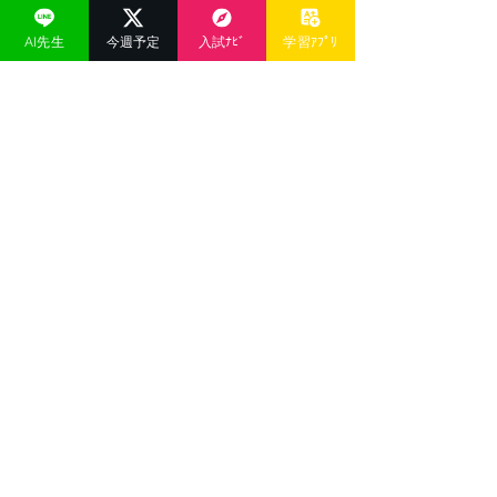
すべて表示
関連記事
AI先生
今週予定
入試ﾅﾋﾞ
学習ｱﾌﾟﾘ
コメント