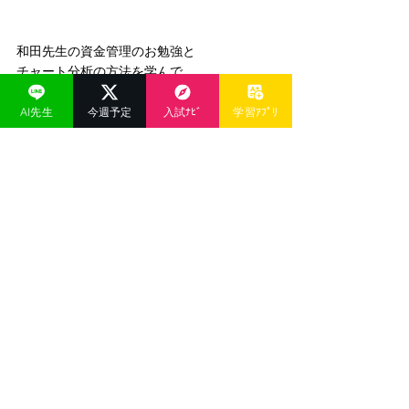
和田先生の資金管理のお勉強と
チャート分析の方法を学んで
トレード初心者で
AI先生
今週予定
入試ﾅﾋﾞ
学習ｱﾌﾟﾘ
少額資本しかなかった私にも
３日間で利益が10万円になりました！
身体に負担をかける労働力の
お金の増やし方ではなくて
自宅にいながら、年齢を重ねても
世の中で何が起こっても
お金を稼ぐ手段を身につけられました。