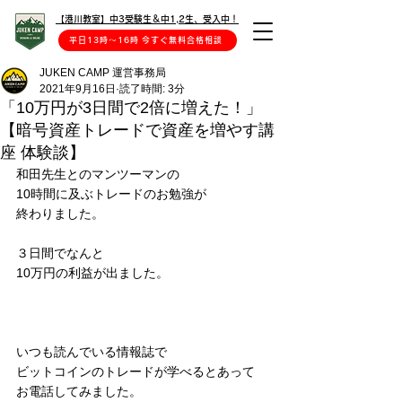
【港川教室】中3受験生＆中1,2生、受入中！
平日13時〜16時 今すぐ無料合格相談
JUKEN CAMP 運営事務局
2021年9月16日
読了時間: 3分
「10万円が3日間で2倍に増えた！」
【暗号資産トレードで資産を増やす講
座 体験談】
和田先生とのマンツーマンの
10時間に及ぶトレードのお勉強が
終わりました。
３日間でなんと
10万円の利益が出ました。
いつも読んでいる情報誌で
ビットコインのトレードが学べるとあって
お電話してみました。