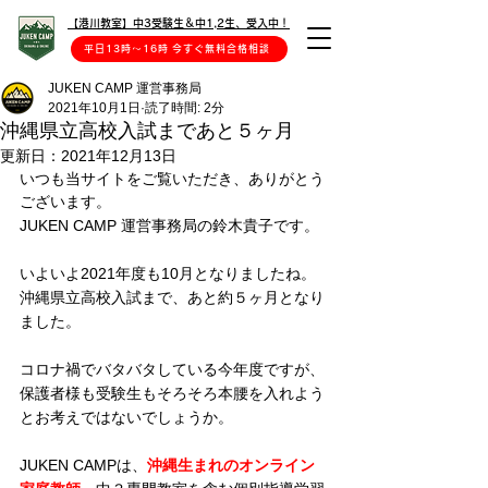
【港川教室】中3受験生＆中1,2生、受入中！
平日13時〜16時 今すぐ無料合格相談
JUKEN CAMP 運営事務局
2021年10月1日
読了時間: 2分
沖縄県立高校入試まであと５ヶ月
更新日：
2021年12月13日
いつも当サイトをご覧いただき、ありがとう
ございます。
JUKEN CAMP 運営事務局の鈴木貴子です。
いよいよ2021年度も10月となりましたね。
沖縄県立高校入試まで、あと約５ヶ月となり
ました。
コロナ禍でバタバタしている今年度ですが、
保護者様も受験生もそろそろ本腰を入れよう
とお考えではないでしょうか。
JUKEN CAMPは、
沖縄生まれのオンライン