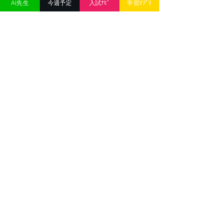
AI先生
今週予定
入試ﾅﾋﾞ
学習ｱﾌﾟﾘ
りの「もっといい
〇〇
」を見つけるといいで
しょう。
一方、世の中で「未来を変えたい」と思って
いる人の9割は、「大変だ」と思い込んで何
も行動しません。しかし残念なことに、
何も
行動しないと後からは「もっと大変だ」
とい
う未来に変わる場合が多い
、という事実があ
ります。
愚痴を言いながら過ごす昨日と同じ今日、明
日々々と先延ばしで何もしない今日、息抜き
とばかりにスマホをいじっているだけの今
日。そんな今日はもう終わりにしませんか？
港川教室は、熱く未来を語り、思いっきり学
び、お互いを高め合う中学1年生からの高校
受験生たちが集まる場所。
広さは、たった10
坪。塾生も、限定十数名。大手学習塾のよう
な設備は、ありません。