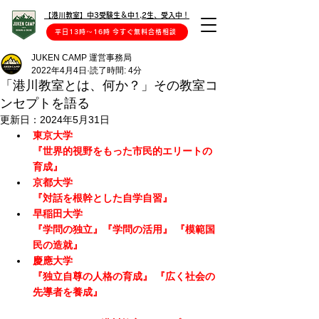
【港川教室】中3受験生＆中1,2生、受入中！
平日13時〜16時 今すぐ無料合格相談
JUKEN CAMP 運営事務局
2022年4月4日
読了時間: 4分
「港川教室とは、何か？」その教室コ
ンセプトを語る
更新日：
2024年5月31日
東京大学 
『世界的視野をもった市民的エリートの
育成』 
京都大学 
『対話を根幹とした自学自習』 
早稲田大学 
『学問の独立』『学問の活用』 『模範国
民の造就』 
慶應大学 
『独立自尊の人格の育成』 『広く社会の
先導者を養成』 