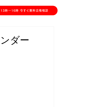
川教室】中3受験生＆中1,2生、受入中！
13時〜16時 今すぐ無料合格相談
レンダー