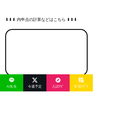
⬇︎⬇︎⬇︎ 内申点の計算などはこちら ⬇︎⬇︎⬇︎
AI先生
今週予定
入試ﾅﾋﾞ
学習ｱﾌﾟﾘ