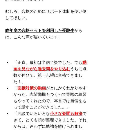
むしろ、合格のためにサポート体制を使い倒
してほしい。
昨年度の合格セットを利用した受験生
から
は、こんな声が届いています！
「正直、最初は半信半疑でした。でも
動
画を見ながら過去問をやり込む
うちに点
数が伸びて、第一志望に合格できまし
た！」
「
面接対策の動画
がとにかくわかりやす
かった。志望動機もつくって実際の練習
もやってくれたので、本番では自信をも
って話すことができました。」
「面談でいろいろな
小さな疑問も解決
で
きて、とても頭が整理できました。それ
からは、迷わずに勉強を続けられまし