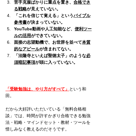
苦手克服ばかりに重点を置き、
合格でき
る戦略
が見えていない。
「これを信じて覚える」という
バイブル
参考書
が決まっていない。
YouTube動画や人工知能など、
便利ツー
ルの活用
ができていない。
面接の志望動機で、お世辞を並べて
本質
的なアピール
が含まれてない。
「法隆寺といえば聖徳太子」のような
必
須暗記事項
が頭に入っていない。
「受験勉強は、やり方がすべて」
という和
田。
だから大好評いただいている「無料合格相
談」では、時間が許すかぎり合格できる勉強
法・戦略・マインドセット・教材・ツールを
惜しみなく教えるのだそうです。