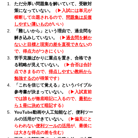
ただ分厚い問題集を解いていて、受験対
策になっていない。
（▶︎入試には単元が
横断して出題されるので、
問題集は反復
しやすい薄いもの
がいい）
「難しいから」という理由で、過去問を
解き込みしていない。
（▶︎
過去問を解か
ないと目標と現実の差を直視できない
の
で、得点力がつきにくい）
苦手克服ばかりに重点を置き、合格でき
る戦略が見えていない。
（▶︎合否は合計
点できまるので、
得点しやすい教科から
勉強するの
が得策です）
「これを信じて覚える」というバイブル
参考書が決まっていない。
（▶︎入試直前
では誰もが徹底暗記に入るので、
最初か
ら１冊に決めて暗記
する）
YouTube動画や人工知能など、便利ツー
ルの活用ができていない。
（▶︎偏見にと
らわれない
便利ツールの活用
が、最後に
は大きな得点の差を生む）