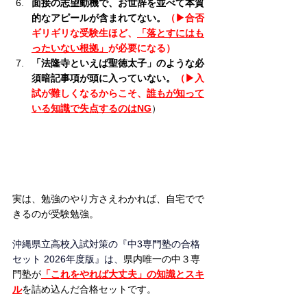
面接の志望動機で、お世辞を並べて本質
的なアピールが含まれてない。
（▶︎合否
ギリギリな受験生ほど、
「落とすにはも
ったいない根拠」
が必要になる）
「法隆寺といえば聖徳太子」のような必
須暗記事項が頭に入っていない。
（▶︎入
試が難しくなるからこそ、
誰もが知って
いる知識で失点するのはNG
）
実は、勉強のやり方さえわかれば、自宅でで
きるのが受験勉強。
沖縄県立高校入試対策の『中3専門塾の合格
セット 2026年度版』は、
県内唯一の中３専
門塾が
「これをやれば大丈夫」の知識とスキ
ル
を詰め込んだ合格セットです。