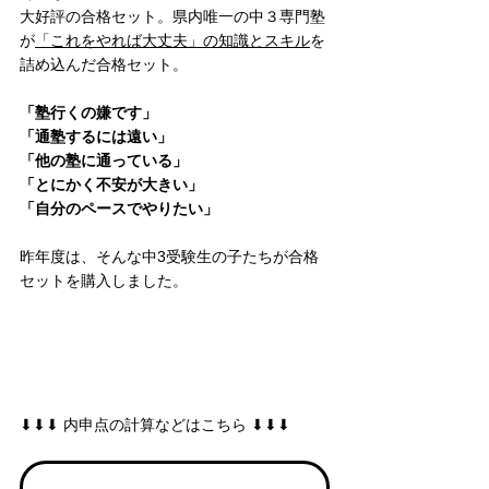
大好評の合格セット。県内唯一の中３専門塾
が
「これをやれば大丈夫」の知識とスキル
を
詰め込んだ合格セット。
「塾行くの嫌です」
「通塾するには遠い」
「他の塾に通っている」
「とにかく不安が大きい」
「自分のペースでやりたい」
昨年度は、そんな中3受験生の子たちが合格
セットを購入しました。
⬇︎⬇︎⬇︎ 内申点の計算などはこちら ⬇︎⬇︎⬇︎