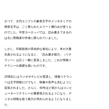
かつて、古代エジプトの象形文字やメソポタミアの
楔形文字は、ごく限られたエリート層のみが使うも
のでした。中世ヨーロッパでは、読み書きできるの
は主に聖職者や学者に限られていました。
しかし、印刷技術の革命的な進化により、本が大量
生産されるようになると、「読み書き能力」（リテ
ラシー）は広く一般に普及しました。これが情報リ
テラシーの基礎を築いたのです。
20世紀にはラジオやテレビが普及し、情報リテラシ
ーは文字情報だけでなく、映像や音声も含むように
拡張されました。さらに、40年ほど前からはコンピ
ューターリテラシーが重要視されるようになり、デ
ジタル情報を扱う能力が求められるようになりまし
た。