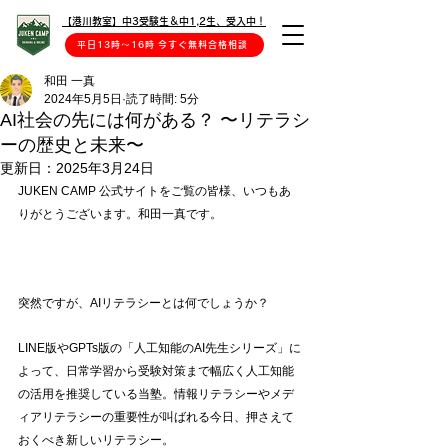
【港川教室】中3受験生＆中1,2生、受入中！
平日13時〜16時 今すぐ無料合格相談
和田 一真
2024年5月5日
読了時間: 5分
AI社会の先には何がある？ 〜リテラシ
ーの歴史と未来〜
更新日：
2025年3月24日
JUKEN CAMP 公式サイトをご覧の皆様、いつもあ
りがとうございます。和田一真です。
突然ですが、AIリテラシーとは何でしょうか？
LINE版やGPTs版の「人工知能のAI先生シリーズ」に
よって、日常学習から受験対策まで幅広く人工知能
の活用を推奨している当塾。情報リテラシーやメデ
ィアリテラシーの重要性が叫ばれる今日、押さえて
おくべき新しいリテラシー。