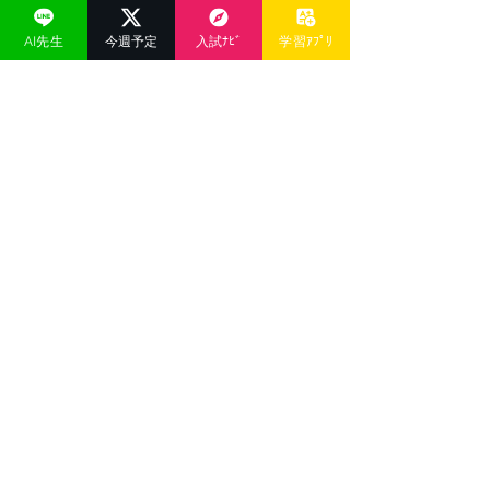
AI先生
今週予定
入試ﾅﾋﾞ
学習ｱﾌﾟﾘ
AIリテラシーの重要性を見据え、私たちは未来の学
習者がこれを身につけるための最良の方法を提供し
ます。それは単なる知識の習得ではなく、AIと共存
し、その力を最大限に活用するスキルを育むことで
す。
AIは道具であり、パートナーであり、未来を切り拓
くための鍵です。その鍵を使いこなすためのリテラ
シーを身につけることは、これから子どもたちが未
来を生き抜く過程で、いつかどこかで必要だと気づ
くでしょう。
そのためにも、私たちJUKEN CAMPは、そんな時代
に求められる学習塾の在り方を、常に模索し提供し
ていくのです。