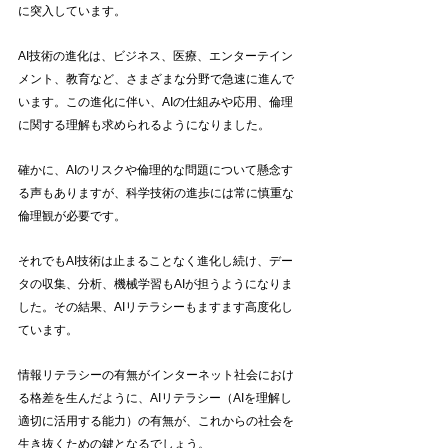
に突入しています。
AI技術の進化は、ビジネス、医療、エンターテイン
メント、教育など、さまざまな分野で急速に進んで
います。この進化に伴い、AIの仕組みや応用、倫理
に関する理解も求められるようになりました。
確かに、AIのリスクや倫理的な問題について懸念す
る声もありますが、科学技術の進歩には常に慎重な
倫理観が必要です。
それでもAI技術は止まることなく進化し続け、デー
タの収集、分析、機械学習もAIが担うようになりま
した。その結果、AIリテラシーもますます高度化し
ています。
情報リテラシーの有無がインターネット社会におけ
る格差を生んだように、AIリテラシー（AIを理解し
適切に活用する能力）の有無が、これからの社会を
生き抜くための鍵となるでしょう。