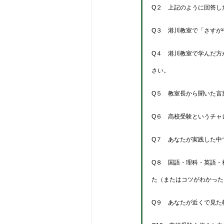
Q２　上記のように回答し
Q３　港川教室で「さすが
Q４　港川教室で学んだ方
さい。
Q５　教室長から聞いた言
Q６　高校受験というチャ
Q７　あなたが実践した中
Q８　国語・理科・英語・
た（またはコツがわかった
Q９　あなたが近くで見た