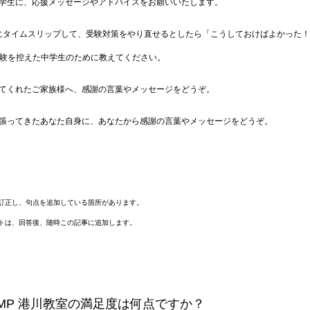
中学生に、応援メッセージやアドバイスをお願いいたします。
前にタイムスリップして、受験対策をやり直せるとしたら「こうしておけばよかった
験を控えた中学生のために教えてください。
してくれたご家族様へ、感謝の言葉やメッセージをどうぞ。
頑張ってきたあなた自身に、あなたから感謝の言葉やメッセージをどうぞ。
は訂正し、句点を追加している箇所があります。
ートは、回答後、随時この記事に追加します。
CAMP 港川教室の満足度は何点ですか？