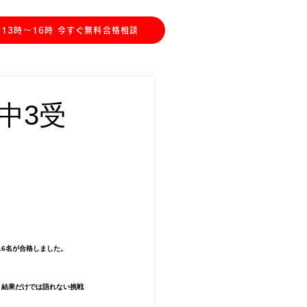
川教室】中3受験生＆中1,2生、受入中！
13時〜16時 今すぐ無料合格相談
中3受
16名が合格しました。
、結果だけでは語れない挑戦
。