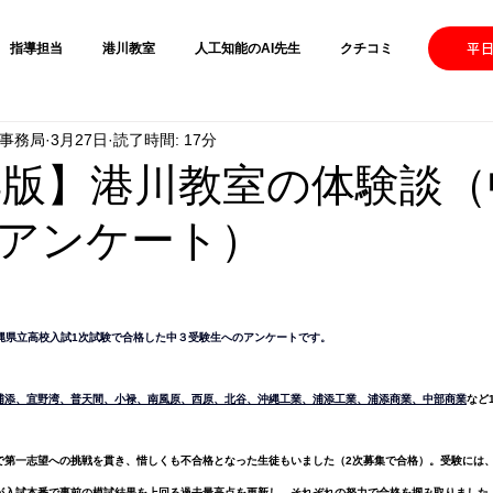
指導担当
港川教室
人工知能のAI先生
クチコミ
【港
平日
運営事務局
3月27日
読了時間: 17分
6年版】港川教室の体験談（
アンケート）
水)沖縄県立高校入試1次試験で合格した中３受験生へのアンケートです。
浦添、宜野湾、普天間、小禄、南風原、西原、北谷、沖縄工業、浦添工業、浦添商業、中部商業
など
で第一志望への挑戦を貫き、惜しくも不合格となった生徒もいました（2次募集で合格）。受験には
が入試本番で事前の模試結果を上回る過去最高点を更新し、それぞれの努力で合格を掴み取りました